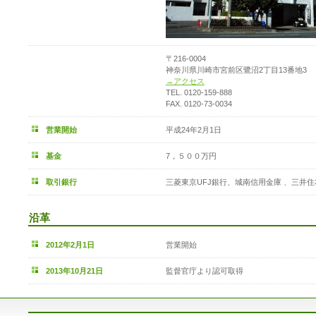
〒216-0004
神奈川県川崎市宮前区鷺沼2丁目13番地3
→アクセス
TEL. 0120-159-888
FAX. 0120-73-0034
営業開始
平成24年2月1日
基金
7，５００万円
取引銀行
三菱東京UFJ銀行、城南信用金庫 、三井
沿革
2012年2月1日
営業開始
2013年10月21日
監督官庁より認可取得